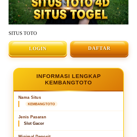
SITUS TOTO
DAFTAR
LOGIN
INFORMASI LENGKAP
KEMBANGTOTO
Nama Situs
KEMBANGTOTO
Jenis Pasaran
Slot Gacor
Minimal Deposit