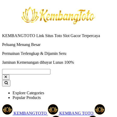
KEMBANGTOTO Link Situs Toto Slot Gacor Terpercaya
Peluang Menang Besar
Permainan Terlengkap & Dijamin Seru
Jaminan Kemenangan dibayar Lunas 100%
Explore Categories
Popular Products
KEMBANGTOTO
KEMBANG TOTO