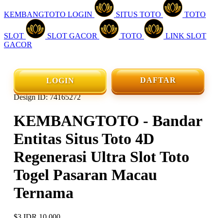
KEMBANGTOTO LOGIN
SITUS TOTO
TOTO
SLOT
SLOT GACOR
TOTO
LINK SLOT
GACOR
DAFTAR
LOGIN
Design ID: 74165272
KEMBANGTOTO - Bandar
Entitas Situs Toto 4D
Regenerasi Ultra Slot Toto
Togel Pasaran Macau
Ternama
$3
IDR 10.000