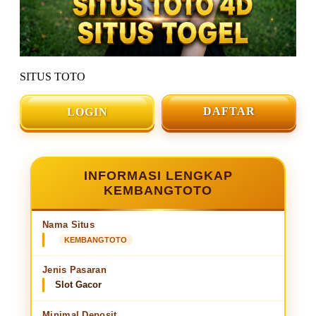
SITUS TOTO
DAFTAR
LOGIN
INFORMASI LENGKAP
KEMBANGTOTO
Nama Situs
KEMBANGTOTO
Jenis Pasaran
Slot Gacor
Minimal Deposit