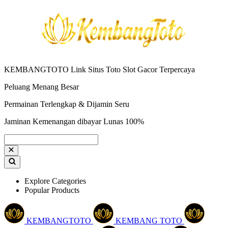
KEMBANGTOTO Link Situs Toto Slot Gacor Terpercaya
Peluang Menang Besar
Permainan Terlengkap & Dijamin Seru
Jaminan Kemenangan dibayar Lunas 100%
Explore Categories
Popular Products
KEMBANGTOTO
KEMBANG TOTO