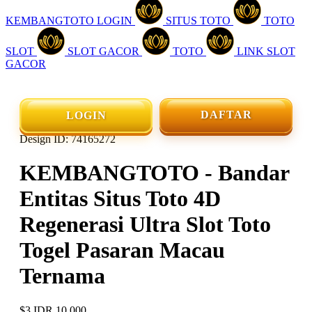
KEMBANGTOTO LOGIN
SITUS TOTO
TOTO
SLOT
SLOT GACOR
TOTO
LINK SLOT
GACOR
DAFTAR
LOGIN
Design ID: 74165272
KEMBANGTOTO - Bandar
Entitas Situs Toto 4D
Regenerasi Ultra Slot Toto
Togel Pasaran Macau
Ternama
$3
IDR 10.000