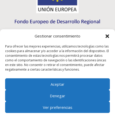
Gestionar consentimiento
Para ofrecer las mejores experiencias, utilizamos tecnologías como las
cookies para almacenar y/o acceder a la información del dispositivo. El
consentimiento de estas tecnologías nos permitirá procesar datos
como el comportamiento de navegación o las identificaciones únicas
en este sitio. No consentir o retirar el consentimiento, puede afectar
negativamente a ciertas características y funciones.
Aceptar
Rioma S.L. a participé au programme d’initiation à
l’exportation ICEX-Next et a bénéficié du soutien de
Denegar
l’ICEX ainsi que du cofinancement des fonds européens
du FEDER, ce qui a contribué à la croissance
Ver preferencias
économique de cette entreprise, de sa région et de
l’Espagne dans son ensemble.