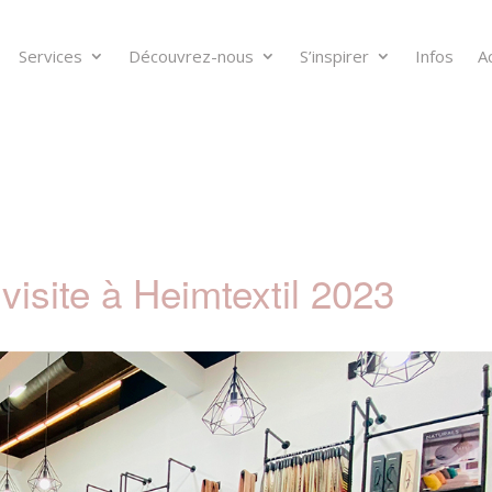
Services
Découvrez-nous
S’inspirer
Infos
A
 visite à Heimtextil 2023