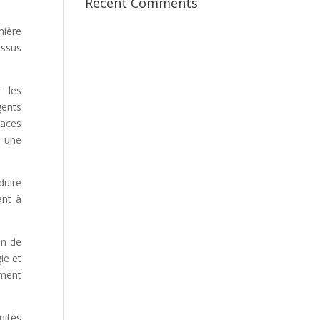
Recent Comments
mière
issus
r les
gents
paces
, une
duire
ant à
on de
ie et
ment
nités