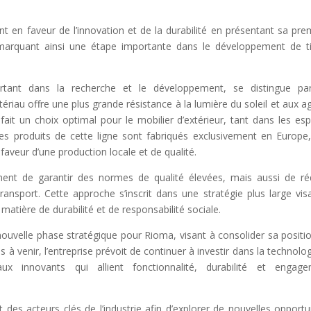
en faveur de l’innovation et de la durabilité en présentant sa pre
marquant ainsi une étape importante dans le développement de t
portant dans la recherche et le développement, se distingue pa
au offre une plus grande résistance à la lumière du soleil et aux a
 fait un choix optimal pour le mobilier d’extérieur, tant dans les es
les produits de cette ligne sont fabriqués exclusivement en Europe
aveur d’une production locale et de qualité.
nt de garantir des normes de qualité élevées, mais aussi de ré
ansport. Cette approche s’inscrit dans une stratégie plus large vis
 matière de durabilité et de responsabilité sociale.
ouvelle phase stratégique pour Rioma, visant à consolider sa positi
 à venir, l’entreprise prévoit de continuer à investir dans la technolog
x innovants qui allient fonctionnalité, durabilité et engage
es acteurs clés de l’industrie afin d’explorer de nouvelles opportu