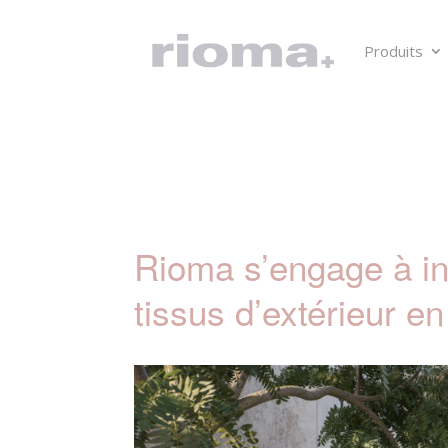
Produits
Rioma s’engage à in
tissus d’extérieur e