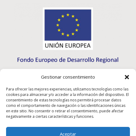
Gestionar consentimiento
Para ofrecer las mejores experiencias, utilizamos tecnologías como las
cookies para almacenar y/o acceder a la información del dispositivo. El
consentimiento de estas tecnologías nos permitirá procesar datos
como el comportamiento de navegación o las identificaciones únicas
en este sitio. No consentir o retirar el consentimiento, puede afectar
negativamente a ciertas características y funciones.
Aceptar
Rioma S.L. a participé au programme d’initiation à