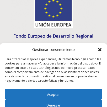
Gestionar consentimiento
Para ofrecer las mejores experiencias, utilizamos tecnologías como las
cookies para almacenar y/o acceder a la información del dispositivo. El
consentimiento de estas tecnologías nos permitirá procesar datos
como el comportamiento de navegación o las identificaciones únicas
en este sitio. No consentir o retirar el consentimiento, puede afectar
negativamente a ciertas características y funciones.
Aceptar
Rioma S.L. a participé au programme d’initiation à
l’exportation ICEX-Next et a bénéficié du soutien de
Denegar
l’ICEX ainsi que du cofinancement des fonds européens