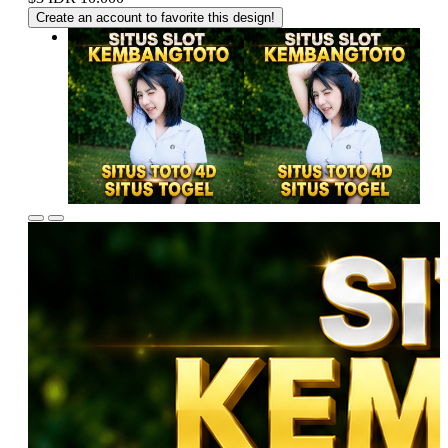
Create an account to favorite this design!