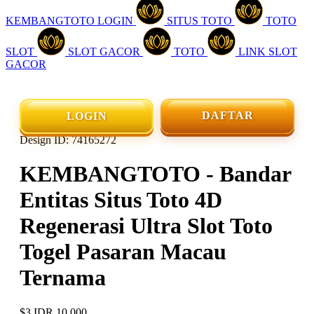
KEMBANGTOTO LOGIN
SITUS TOTO
TOTO
SLOT
SLOT GACOR
TOTO
LINK SLOT
GACOR
DAFTAR
LOGIN
Design ID: 74165272
KEMBANGTOTO - Bandar
Entitas Situs Toto 4D
Regenerasi Ultra Slot Toto
Togel Pasaran Macau
Ternama
$3
IDR 10.000