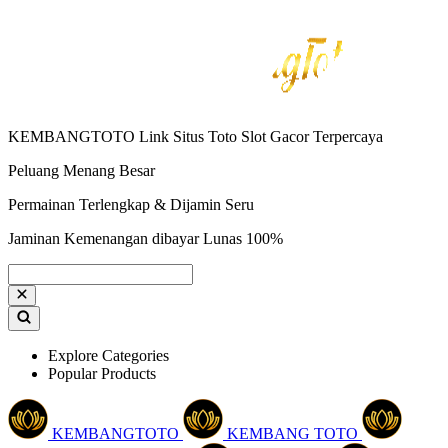
KEMBANGTOTO Link Situs Toto Slot Gacor Terpercaya
Peluang Menang Besar
Permainan Terlengkap & Dijamin Seru
Jaminan Kemenangan dibayar Lunas 100%
Explore Categories
Popular Products
KEMBANGTOTO
KEMBANG TOTO