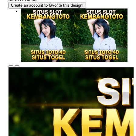
Create an account to favorite this design!