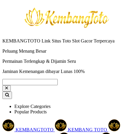
KEMBANGTOTO Link Situs Toto Slot Gacor Terpercaya
Peluang Menang Besar
Permainan Terlengkap & Dijamin Seru
Jaminan Kemenangan dibayar Lunas 100%
Explore Categories
Popular Products
KEMBANGTOTO
KEMBANG TOTO