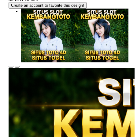
Create an account to favorite this design!