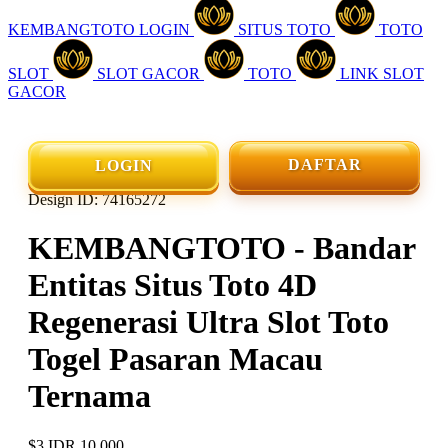
KEMBANGTOTO LOGIN
SITUS TOTO
TOTO
SLOT
SLOT GACOR
TOTO
LINK SLOT
GACOR
DAFTAR
LOGIN
Design ID: 74165272
KEMBANGTOTO - Bandar
Entitas Situs Toto 4D
Regenerasi Ultra Slot Toto
Togel Pasaran Macau
Ternama
$3
IDR 10.000