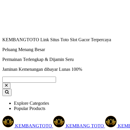
KEMBANGTOTO Link Situs Toto Slot Gacor Terpercaya
Peluang Menang Besar
Permainan Terlengkap & Dijamin Seru
Jaminan Kemenangan dibayar Lunas 100%
Explore Categories
Popular Products
KEMBANGTOTO
KEMBANG TOTO
KEM