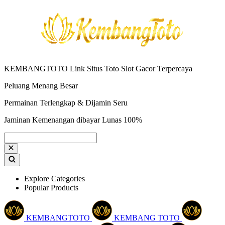
KEMBANGTOTO Link Situs Toto Slot Gacor Terpercaya
Peluang Menang Besar
Permainan Terlengkap & Dijamin Seru
Jaminan Kemenangan dibayar Lunas 100%
Explore Categories
Popular Products
KEMBANGTOTO
KEMBANG TOTO