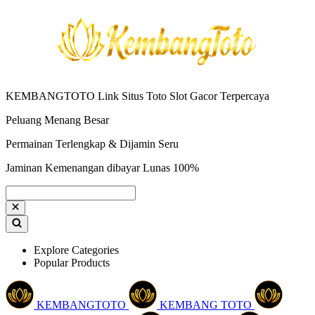
KEMBANGTOTO Link Situs Toto Slot Gacor Terpercaya
Peluang Menang Besar
Permainan Terlengkap & Dijamin Seru
Jaminan Kemenangan dibayar Lunas 100%
Explore Categories
Popular Products
KEMBANGTOTO
KEMBANG TOTO