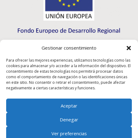
Gestionar consentimiento
Para ofrecer las mejores experiencias, utilizamos tecnologías como las
cookies para almacenar y/o acceder a la información del dispositivo. El
consentimiento de estas tecnologías nos permitirá procesar datos
como el comportamiento de navegación o las identificaciones únicas
en este sitio. No consentir o retirar el consentimiento, puede afectar
negativamente a ciertas características y funciones.
Aceptar
Rioma S.L. ha participado en el Programa de Iniciación
a la Exportación ICEX-Next, y ha contado con el apoyo
Denegar
de ICEX, así como la cofinanciación de Fondos
europeos FEDER, habiendo contribuido según la
Ver preferencias
medida de los mismos, al crecimiento económico de