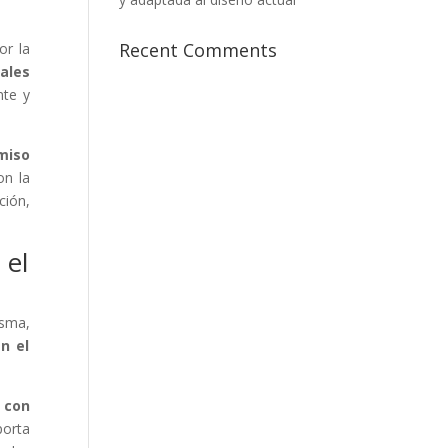
Recent Comments
or la
ales
nte y
miso
on la
ción,
 el
isma,
n el
 con
porta