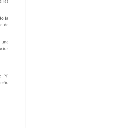
e las
do la
ad de
n una
acios
ue PP
iseño