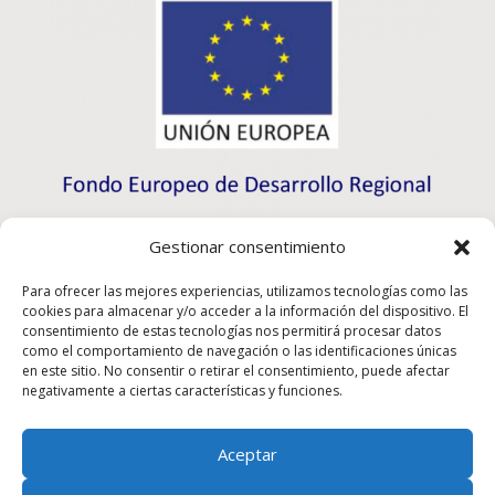
Gestionar consentimiento
Para ofrecer las mejores experiencias, utilizamos tecnologías como las
cookies para almacenar y/o acceder a la información del dispositivo. El
consentimiento de estas tecnologías nos permitirá procesar datos
como el comportamiento de navegación o las identificaciones únicas
en este sitio. No consentir o retirar el consentimiento, puede afectar
negativamente a ciertas características y funciones.
Aceptar
Rioma S.L. ha participado en el Programa de Iniciación
a la Exportación ICEX-Next, y ha contado con el apoyo