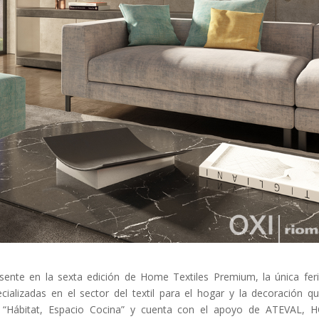
sente en la sexta edición de Home Textiles Premium, la única fer
alizadas en el sector del textil para el hogar y la decoración q
on “Hábitat, Espacio Cocina” y cuenta con el apoyo de ATEVAL,