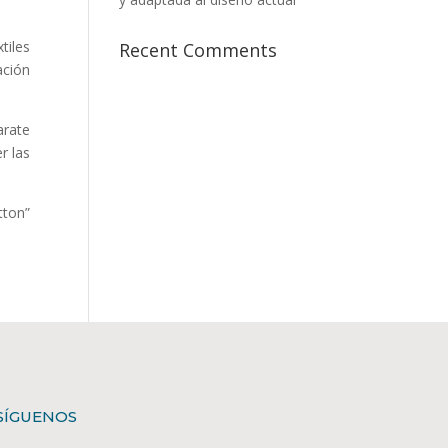
tiles
Recent Comments
ación
arate
r las
tton”
SÍGUENOS